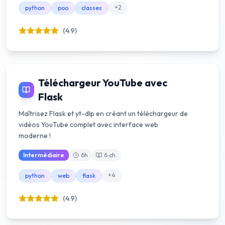
+
2
python
poo
classes
(4.9)
Téléchargeur YouTube avec
Flask
Maîtrisez Flask et yt-dlp en créant un téléchargeur de
vidéos YouTube complet avec interface web
moderne !
Intermédiaire
6
h
6
ch.
+
4
python
web
flask
(4.9)