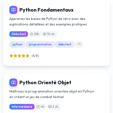
Python Fondamentaux
Apprenez les bases de Python de zéro avec des
explications détaillées et des exemples pratiques
Débutant
25
h
10
ch.
+
1
python
programmation
débutant
(4.9)
Python Orienté Objet
Maîtrisez la programmation orientée objet en Python
en créant un jeu de combat textuel
Intermédiaire
4
h
2
ch.